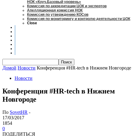
НОК «Коуч.Базовый уровень»
Комиссия по аккредитации ЦОК и экспертов
Апелляционная комиссия НОК
Комиссия по утверждению КОСов
Комиссия по мониторингу и контролю деятельности ЦОК
Close
Новости
Оценка квалификаций
Учебно-методический центр
Профессионально-общественная аккредитация
Мониторинг рынка труда
Контакты
Центры оценки квалификации
Домой
Новости
Конференция #HR-tech в Нижнем Новгороде
Новости
Конференция #HR-tech в Нижнем
Новгороде
По
SovetHR
-
17/03/2017
1854
0
ПОДЕЛИТЬСЯ