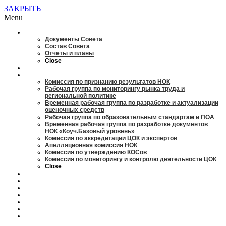
ЗАКРЫТЬ
Menu
О совете
Документы Совета
Состав Совета
Отчеты и планы
Close
Заседания
Рабочие органы
Комиссия по признанию результатов НОК
Рабочая группа по мониторингу рынка труда и
региональной политике
Временная рабочая группа по разработке и актуализации
оценочных средств
Рабочая группа по образовательным стандартам и ПОА
Временная рабочая группа по разработке документов
НОК «Коуч.Базовый уровень»
Комиссия по аккредитации ЦОК и экспертов
Апелляционная комиссия НОК
Комиссия по утверждению КОСов
Комиссия по мониторингу и контролю деятельности ЦОК
Close
Новости
Оценка квалификаций
Учебно-методический центр
Профессионально-общественная аккредитация
Мониторинг рынка труда
Контакты
Центры оценки квалификации