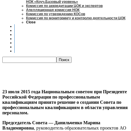
НОК «Коуч.Базовый уровень»
Комиссия по аккредитации ЦОК и экспертов
Апелляционная комиссия НОК
Комиссия по утверждению КОСов
Комиссия по мониторингу и контролю деятельности ЦОК
Close
Новости
Оценка квалификаций
Учебно-методический центр
Профессионально-общественная аккредитация
Мониторинг рынка труда
Контакты
Центры оценки квалификации
23 июля 2015 года Национальным советом при Президенте
Российской Федерации по профессиональным
квалификациям принято решение о создании Совета по
профессиональным квалификациям в области управления
персоналом.
Председатель Совета — Данильченко Марина
Владимировна
, руководитель образовательных проектов АО