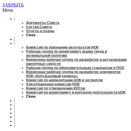
ЗАКРЫТЬ
Menu
О совете
Документы Совета
Состав Совета
Отчеты и планы
Close
Заседания
Рабочие органы
Комиссия по признанию результатов НОК
Рабочая группа по мониторингу рынка труда и
региональной политике
Временная рабочая группа по разработке и актуализации
оценочных средств
Рабочая группа по образовательным стандартам и ПОА
Временная рабочая группа по разработке документов
НОК «Коуч.Базовый уровень»
Комиссия по аккредитации ЦОК и экспертов
Апелляционная комиссия НОК
Комиссия по утверждению КОСов
Комиссия по мониторингу и контролю деятельности ЦОК
Close
Новости
Оценка квалификаций
Учебно-методический центр
Профессионально-общественная аккредитация
Мониторинг рынка труда
Контакты
Центры оценки квалификации