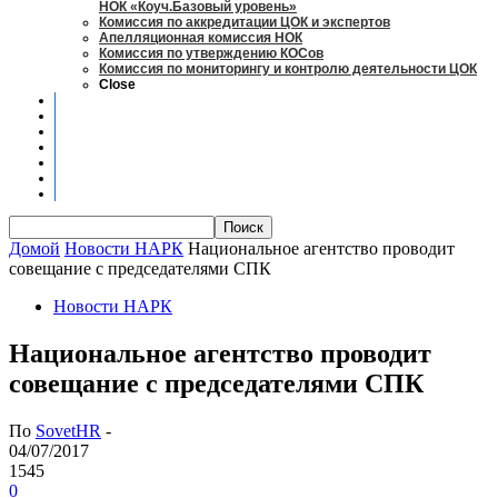
НОК «Коуч.Базовый уровень»
Комиссия по аккредитации ЦОК и экспертов
Апелляционная комиссия НОК
Комиссия по утверждению КОСов
Комиссия по мониторингу и контролю деятельности ЦОК
Close
Новости
Оценка квалификаций
Учебно-методический центр
Профессионально-общественная аккредитация
Мониторинг рынка труда
Контакты
Центры оценки квалификации
Домой
Новости НАРК
Национальное агентство проводит
совещание с председателями СПК
Новости НАРК
Национальное агентство проводит
совещание с председателями СПК
По
SovetHR
-
04/07/2017
1545
0