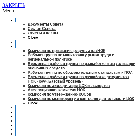
ЗАКРЫТЬ
Menu
О совете
Документы Совета
Состав Совета
Отчеты и планы
Close
Заседания
Рабочие органы
Комиссия по признанию результатов НОК
Рабочая группа по мониторингу рынка труда и
региональной политике
Временная рабочая группа по разработке и актуализации
оценочных средств
Рабочая группа по образовательным стандартам и ПОА
Временная рабочая группа по разработке документов
НОК «Коуч.Базовый уровень»
Комиссия по аккредитации ЦОК и экспертов
Апелляционная комиссия НОК
Комиссия по утверждению КОСов
Комиссия по мониторингу и контролю деятельности ЦОК
Close
Новости
Оценка квалификаций
Учебно-методический центр
Профессионально-общественная аккредитация
Мониторинг рынка труда
Контакты
Центры оценки квалификации