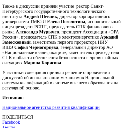
Также в дискуссии приняли участие ректор Санкт-
Петербургского государственного технологического
института
Андрей Шевчик
, директор корпоративного
университета TMK2U
Елена Позолотина
, исполнительный
вице-президент РСПП, председатель СПК финансового
рынка
Александр Мурычев
, президент Ассоциации «ЭРА
России», председатель СПК в электроэнергетике
Аркадий
Замосковный
, заместитель первого проректора НИУ
ВШЭ
Софья Черногорцева
, генеральный директор АО
«Национальные квалификации», заместитель председателя
СПК в области обеспечения безопасности в чрезвычайных
ситуациях
Марина Борисова
.
Участники совещания приняли решение о проведении
дискуссий об использовании механизмов Национальной
системы квалификаций в системе высшего образования на
регулярной основе.
Источник
:
Национальное агентство развития квалификаций
ПОДЕЛИТЬСЯ
Facebook
Twitter