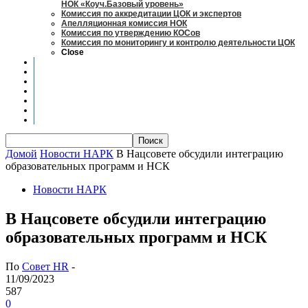
НОК «Коуч.Базовый уровень»
Комиссия по аккредитации ЦОК и экспертов
Апелляционная комиссия НОК
Комиссия по утверждению КОСов
Комиссия по мониторингу и контролю деятельности ЦОК
Close
Новости
Оценка квалификаций
Учебно-методический центр
Профессионально-общественная аккредитация
Мониторинг рынка труда
Контакты
Центры оценки квалификации
Домой
Новости НАРК
В Нацсовете обсудили интеграцию
образовательных программ и НСК
Новости НАРК
В Нацсовете обсудили интеграцию
образовательных программ и НСК
По
Совет HR
-
11/09/2023
587
0