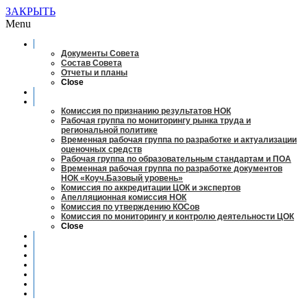
ЗАКРЫТЬ
Menu
О совете
Документы Совета
Состав Совета
Отчеты и планы
Close
Заседания
Рабочие органы
Комиссия по признанию результатов НОК
Рабочая группа по мониторингу рынка труда и
региональной политике
Временная рабочая группа по разработке и актуализации
оценочных средств
Рабочая группа по образовательным стандартам и ПОА
Временная рабочая группа по разработке документов
НОК «Коуч.Базовый уровень»
Комиссия по аккредитации ЦОК и экспертов
Апелляционная комиссия НОК
Комиссия по утверждению КОСов
Комиссия по мониторингу и контролю деятельности ЦОК
Close
Новости
Оценка квалификаций
Учебно-методический центр
Профессионально-общественная аккредитация
Мониторинг рынка труда
Контакты
Центры оценки квалификации