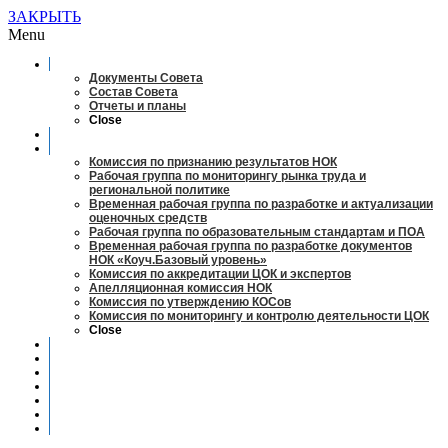
ЗАКРЫТЬ
Menu
О совете
Документы Совета
Состав Совета
Отчеты и планы
Close
Заседания
Рабочие органы
Комиссия по признанию результатов НОК
Рабочая группа по мониторингу рынка труда и
региональной политике
Временная рабочая группа по разработке и актуализации
оценочных средств
Рабочая группа по образовательным стандартам и ПОА
Временная рабочая группа по разработке документов
НОК «Коуч.Базовый уровень»
Комиссия по аккредитации ЦОК и экспертов
Апелляционная комиссия НОК
Комиссия по утверждению КОСов
Комиссия по мониторингу и контролю деятельности ЦОК
Close
Новости
Оценка квалификаций
Учебно-методический центр
Профессионально-общественная аккредитация
Мониторинг рынка труда
Контакты
Центры оценки квалификации