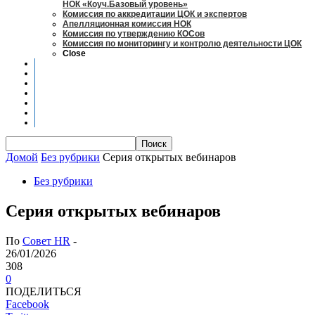
НОК «Коуч.Базовый уровень»
Комиссия по аккредитации ЦОК и экспертов
Апелляционная комиссия НОК
Комиссия по утверждению КОСов
Комиссия по мониторингу и контролю деятельности ЦОК
Close
Новости
Оценка квалификаций
Учебно-методический центр
Профессионально-общественная аккредитация
Мониторинг рынка труда
Контакты
Центры оценки квалификации
Домой
Без рубрики
Серия открытых вебинаров
Без рубрики
Серия открытых вебинаров
По
Совет HR
-
26/01/2026
308
0
ПОДЕЛИТЬСЯ
Facebook