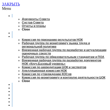
ЗАКРЫТЬ
Menu
О совете
Документы Совета
Состав Совета
Отчеты и планы
Close
Заседания
Рабочие органы
Комиссия по признанию результатов НОК
Рабочая группа по мониторингу рынка труда и
региональной политике
Временная рабочая группа по разработке и актуализации
оценочных средств
Рабочая группа по образовательным стандартам и ПОА
Временная рабочая группа по разработке документов
НОК «Коуч.Базовый уровень»
Комиссия по аккредитации ЦОК и экспертов
Апелляционная комиссия НОК
Комиссия по утверждению КОСов
Комиссия по мониторингу и контролю деятельности ЦОК
Close
Новости
Оценка квалификаций
Учебно-методический центр
Профессионально-общественная аккредитация
Мониторинг рынка труда
Контакты
Центры оценки квалификации