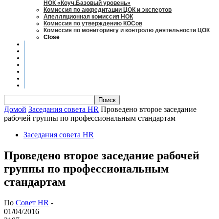
НОК «Коуч.Базовый уровень»
Комиссия по аккредитации ЦОК и экспертов
Апелляционная комиссия НОК
Комиссия по утверждению КОСов
Комиссия по мониторингу и контролю деятельности ЦОК
Close
Новости
Оценка квалификаций
Учебно-методический центр
Профессионально-общественная аккредитация
Мониторинг рынка труда
Контакты
Центры оценки квалификации
Домой
Заседания совета HR
Проведено второе заседание
рабочей группы по профессиональным стандартам
Заседания совета HR
Проведено второе заседание рабочей
группы по профессиональным
стандартам
По
Совет HR
-
01/04/2016