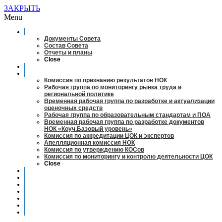
ЗАКРЫТЬ
Menu
О совете
Документы Совета
Состав Совета
Отчеты и планы
Close
Заседания
Рабочие органы
Комиссия по признанию результатов НОК
Рабочая группа по мониторингу рынка труда и
региональной политике
Временная рабочая группа по разработке и актуализации
оценочных средств
Рабочая группа по образовательным стандартам и ПОА
Временная рабочая группа по разработке документов
НОК «Коуч.Базовый уровень»
Комиссия по аккредитации ЦОК и экспертов
Апелляционная комиссия НОК
Комиссия по утверждению КОСов
Комиссия по мониторингу и контролю деятельности ЦОК
Close
Новости
Оценка квалификаций
Учебно-методический центр
Профессионально-общественная аккредитация
Мониторинг рынка труда
Контакты
Центры оценки квалификации