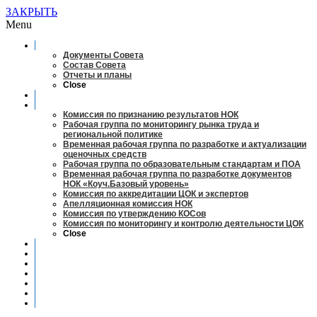
ЗАКРЫТЬ
Menu
О совете
Документы Совета
Состав Совета
Отчеты и планы
Close
Заседания
Рабочие органы
Комиссия по признанию результатов НОК
Рабочая группа по мониторингу рынка труда и
региональной политике
Временная рабочая группа по разработке и актуализации
оценочных средств
Рабочая группа по образовательным стандартам и ПОА
Временная рабочая группа по разработке документов
НОК «Коуч.Базовый уровень»
Комиссия по аккредитации ЦОК и экспертов
Апелляционная комиссия НОК
Комиссия по утверждению КОСов
Комиссия по мониторингу и контролю деятельности ЦОК
Close
Новости
Оценка квалификаций
Учебно-методический центр
Профессионально-общественная аккредитация
Мониторинг рынка труда
Контакты
Центры оценки квалификации