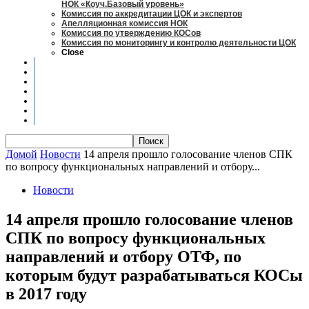
НОК «Коуч.Базовый уровень»
Комиссия по аккредитации ЦОК и экспертов
Апелляционная комиссия НОК
Комиссия по утверждению КОСов
Комиссия по мониторингу и контролю деятельности ЦОК
Close
Новости
Оценка квалификаций
Учебно-методический центр
Профессионально-общественная аккредитация
Мониторинг рынка труда
Контакты
Центры оценки квалификации
Домой
Новости
14 апреля прошло голосование членов СПК
по вопросу функциональных направлений и отбору...
Новости
14 апреля прошло голосование членов
СПК по вопросу функциональных
направлений и отбору ОТФ, по
которым будут разрабатываться КОСы
в 2017 году