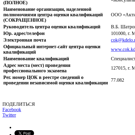
(ПОЛНОЕ)
Наименование организации, наделенной
полномочиями центра оценки квалификаций
ООО «Акти
(СОКРАЩЕННОЕ)
Руководитель центра оценки квалификаций
В.Б. Шатро
Юр. адрес/телефон
101000, г.
Электронная почта
cok@kdelo.
Официальный интернет-сайт центра оценки
www.cok.kd
квалификаций
Наименование квалификаций
Специалист
Адрес места (мест) проведения
127015, г. 
профессионального экзамена
Рег. номер ЦОК в реестре сведений о
77.082
проведении независимой оценки квалификации
ПОДЕЛИТЬСЯ
Facebook
Twitter