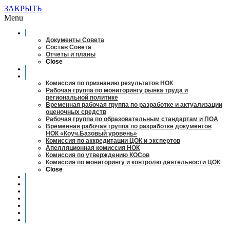
ЗАКРЫТЬ
Menu
О совете
Документы Совета
Состав Совета
Отчеты и планы
Close
Заседания
Рабочие органы
Комиссия по признанию результатов НОК
Рабочая группа по мониторингу рынка труда и
региональной политике
Временная рабочая группа по разработке и актуализации
оценочных средств
Рабочая группа по образовательным стандартам и ПОА
Временная рабочая группа по разработке документов
НОК «Коуч.Базовый уровень»
Комиссия по аккредитации ЦОК и экспертов
Апелляционная комиссия НОК
Комиссия по утверждению КОСов
Комиссия по мониторингу и контролю деятельности ЦОК
Close
Новости
Оценка квалификаций
Учебно-методический центр
Профессионально-общественная аккредитация
Мониторинг рынка труда
Контакты
Центры оценки квалификации