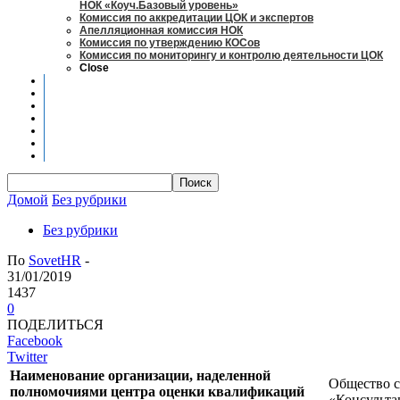
НОК «Коуч.Базовый уровень»
Комиссия по аккредитации ЦОК и экспертов
Апелляционная комиссия НОК
Комиссия по утверждению КОСов
Комиссия по мониторингу и контролю деятельности ЦОК
Close
Новости
Оценка квалификаций
Учебно-методический центр
Профессионально-общественная аккредитация
Мониторинг рынка труда
Контакты
Центры оценки квалификации
Домой
Без рубрики
Без рубрики
По
SovetHR
-
31/01/2019
1437
0
ПОДЕЛИТЬСЯ
Facebook
Twitter
Наименование организации, наделенной
Общество с
полномочиями центра оценки квалификаций
«Консульт