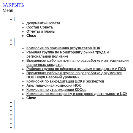
ЗАКРЫТЬ
Menu
О совете
Документы Совета
Состав Совета
Отчеты и планы
Close
Заседания
Рабочие органы
Комиссия по признанию результатов НОК
Рабочая группа по мониторингу рынка труда и
региональной политике
Временная рабочая группа по разработке и актуализации
оценочных средств
Рабочая группа по образовательным стандартам и ПОА
Временная рабочая группа по разработке документов
НОК «Коуч.Базовый уровень»
Комиссия по аккредитации ЦОК и экспертов
Апелляционная комиссия НОК
Комиссия по утверждению КОСов
Комиссия по мониторингу и контролю деятельности ЦОК
Close
Новости
Оценка квалификаций
Учебно-методический центр
Профессионально-общественная аккредитация
Мониторинг рынка труда
Контакты
Центры оценки квалификации