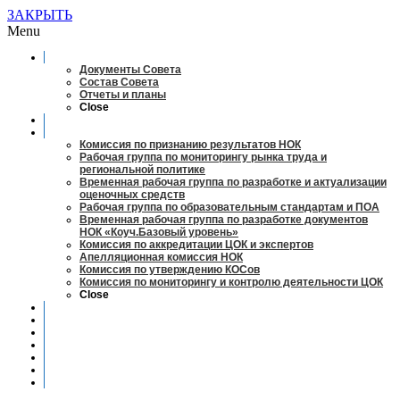
ЗАКРЫТЬ
Menu
О совете
Документы Совета
Состав Совета
Отчеты и планы
Close
Заседания
Рабочие органы
Комиссия по признанию результатов НОК
Рабочая группа по мониторингу рынка труда и
региональной политике
Временная рабочая группа по разработке и актуализации
оценочных средств
Рабочая группа по образовательным стандартам и ПОА
Временная рабочая группа по разработке документов
НОК «Коуч.Базовый уровень»
Комиссия по аккредитации ЦОК и экспертов
Апелляционная комиссия НОК
Комиссия по утверждению КОСов
Комиссия по мониторингу и контролю деятельности ЦОК
Close
Новости
Оценка квалификаций
Учебно-методический центр
Профессионально-общественная аккредитация
Мониторинг рынка труда
Контакты
Центры оценки квалификации