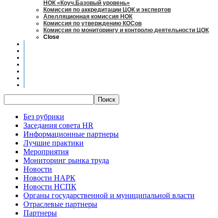
НОК «Коуч.Базовый уровень»
Комиссия по аккредитации ЦОК и экспертов
Апелляционная комиссия НОК
Комиссия по утверждению КОСов
Комиссия по мониторингу и контролю деятельности ЦОК
Close
Новости
Оценка квалификаций
Учебно-методический центр
Профессионально-общественная аккредитация
Мониторинг рынка труда
Контакты
Центры оценки квалификации
Без рубрики
Заседания совета HR
Информационные партнеры
Лучшие практики
Мероприятия
Мониторинг рынка труда
Новости
Новости НАРК
Новости НСПК
Органы государственной и муниципальной власти
Отраслевые партнеры
Партнеры