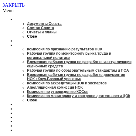
ЗАКРЫТЬ
Menu
О совете
Документы Совета
Состав Совета
Отчеты и планы
Close
Заседания
Рабочие органы
Комиссия по признанию результатов НОК
Рабочая группа по мониторингу рынка труда и
региональной политике
Временная рабочая группа по разработке и актуализации
оценочных средств
Рабочая группа по образовательным стандартам и ПОА
Временная рабочая группа по разработке документов
НОК «Коуч.Базовый уровень»
Комиссия по аккредитации ЦОК и экспертов
Апелляционная комиссия НОК
Комиссия по утверждению КОСов
Комиссия по мониторингу и контролю деятельности ЦОК
Close
Новости
Оценка квалификаций
Учебно-методический центр
Профессионально-общественная аккредитация
Мониторинг рынка труда
Контакты
Центры оценки квалификации