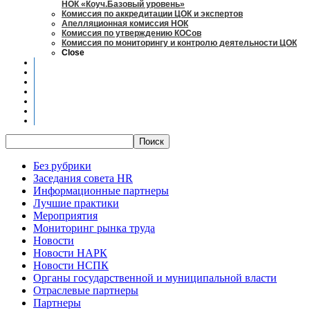
НОК «Коуч.Базовый уровень»
Комиссия по аккредитации ЦОК и экспертов
Апелляционная комиссия НОК
Комиссия по утверждению КОСов
Комиссия по мониторингу и контролю деятельности ЦОК
Close
Новости
Оценка квалификаций
Учебно-методический центр
Профессионально-общественная аккредитация
Мониторинг рынка труда
Контакты
Центры оценки квалификации
Без рубрики
Заседания совета HR
Информационные партнеры
Лучшие практики
Мероприятия
Мониторинг рынка труда
Новости
Новости НАРК
Новости НСПК
Органы государственной и муниципальной власти
Отраслевые партнеры
Партнеры