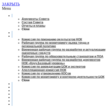
ЗАКРЫТЬ
Menu
О совете
Документы Совета
Состав Совета
Отчеты и планы
Close
Заседания
Рабочие органы
Комиссия по признанию результатов НОК
Рабочая группа по мониторингу рынка труда и
региональной политике
Временная рабочая группа по разработке и актуализации
оценочных средств
Рабочая группа по образовательным стандартам и ПОА
Временная рабочая группа по разработке документов
НОК «Коуч.Базовый уровень»
Комиссия по аккредитации ЦОК и экспертов
Апелляционная комиссия НОК
Комиссия по утверждению КОСов
Комиссия по мониторингу и контролю деятельности ЦОК
Close
Новости
Оценка квалификаций
Учебно-методический центр
Профессионально-общественная аккредитация
Мониторинг рынка труда
Контакты
Центры оценки квалификации