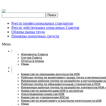
Реестр профессиональных стандартов
Реестр действующих отраслевых Советов
Обзоры рынка труда
Примеры оценочных средств
Menu
О совете
Документы Совета
Состав Совета
Отчеты и планы
Close
Заседания
Рабочие органы
Комиссия по признанию результатов НОК
Рабочая группа по мониторингу рынка труда и регионально
Временная рабочая группа по разработке и актуализации 
Рабочая группа по образовательным стандартам и ПОА
Временная рабочая группа по разработке документов НОК 
Комиссия по аккредитации ЦОК и экспертов
Апелляционная комиссия НОК
Комиссия по утверждению КОСов
Комиссия по мониторингу и контролю деятельности ЦОК
Close