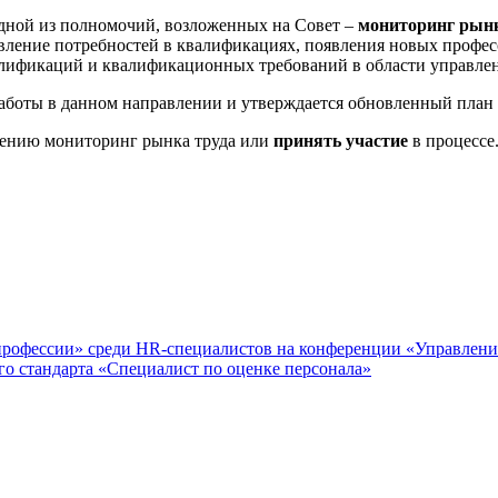
одной из полномочий, возложенных на Совет –
мониторинг рынк
ение потребностей в квалификациях, появления новых професси
алификаций и квалификационных требований в области управле
 работы в данном направлении и утверждается обновленный план
влению мониторинг рынка труда или
принять участие
в процессе.
профессии» среди HR-специалистов на конференции «Управлени
го стандарта «Специалист по оценке персонала»