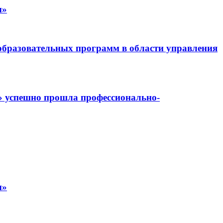
ы»
бразовательных программ в области управления
» успешно прошла профессионально-
ы»