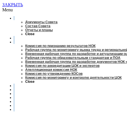
ЗАКРЫТЬ
Menu
О совете
Документы Совета
Состав Совета
Отчеты и планы
Close
Заседания
Рабочие органы
Комиссия по признанию результатов НОК
Рабочая группа по мониторингу рынка труда и регионально
Временная рабочая группа по разработке и актуализации 
Рабочая группа по образовательным стандартам и ПОА
Временная рабочая группа по разработке документов НОК 
Комиссия по аккредитации ЦОК и экспертов
Апелляционная комиссия НОК
Комиссия по утверждению КОСов
Комиссия по мониторингу и контролю деятельности ЦОК
Close
Новости
Оценка квалификаций
Учебно-методический центр
Профессионально-общественная аккредитация
Мониторинг рынка труда
Контакты
Центры оценки квалификации