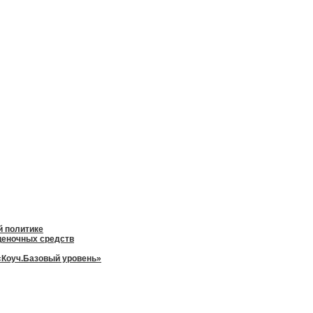
й политике
оценочных средств
«Коуч.Базовый уровень»