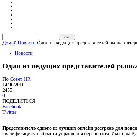
Новости
Оценка квалификаций
Учебно-методический центр
Профессионально-общественная аккредитация
Мониторинг рынка труда
Контакты
Центры оценки квалификации
Домой
Новости
Один из ведущих представителей рынка интерн
Новости
Один из ведущих представителей рынк
По
Совет HR
-
14/06/2016
2455
0
ПОДЕЛИТЬСЯ
Facebook
Twitter
Представитель одного из лучших онлайн ресурсов для пои
квалификациям в области управления персоналом. Им стала Ру