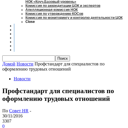
НОК «Коуч.Базовый уровень»
Комиссия по аккредитации ЦОК и экспертов
Апелляционная комиссия НОК
Комиссия по утверждению КОСов
Комиссия по мониторингу и контролю деятельности ЦОК
Close
Новости
Оценка квалификаций
Учебно-методический центр
Профессионально-общественная аккредитация
Мониторинг рынка труда
Контакты
Центры оценки квалификации
Домой
Новости
Профстандарт для специалистов по
оформлению трудовых отношений
Новости
Профстандарт для специалистов по
оформлению трудовых отношений
По
Совет HR
-
30/11/2016
3307
0