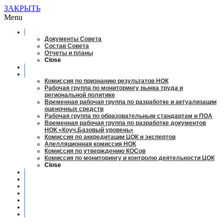
ЗАКРЫТЬ
Menu
О совете
Документы Совета
Состав Совета
Отчеты и планы
Close
Заседания
Рабочие органы
Комиссия по признанию результатов НОК
Рабочая группа по мониторингу рынка труда и
региональной политике
Временная рабочая группа по разработке и актуализации
оценочных средств
Рабочая группа по образовательным стандартам и ПОА
Временная рабочая группа по разработке документов
НОК «Коуч.Базовый уровень»
Комиссия по аккредитации ЦОК и экспертов
Апелляционная комиссия НОК
Комиссия по утверждению КОСов
Комиссия по мониторингу и контролю деятельности ЦОК
Close
Новости
Оценка квалификаций
Учебно-методический центр
Профессионально-общественная аккредитация
Мониторинг рынка труда
Контакты
Центры оценки квалификации