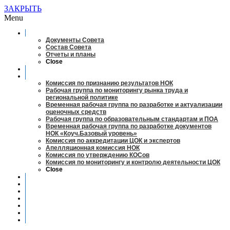
ЗАКРЫТЬ
Menu
О совете
Документы Совета
Состав Совета
Отчеты и планы
Close
Заседания
Рабочие органы
Комиссия по признанию результатов НОК
Рабочая группа по мониторингу рынка труда и
региональной политике
Временная рабочая группа по разработке и актуализации
оценочных средств
Рабочая группа по образовательным стандартам и ПОА
Временная рабочая группа по разработке документов
НОК «Коуч.Базовый уровень»
Комиссия по аккредитации ЦОК и экспертов
Апелляционная комиссия НОК
Комиссия по утверждению КОСов
Комиссия по мониторингу и контролю деятельности ЦОК
Close
Новости
Оценка квалификаций
Учебно-методический центр
Профессионально-общественная аккредитация
Мониторинг рынка труда
Контакты
Центры оценки квалификации