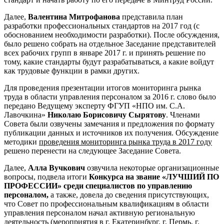
Далее,
Валентина Митрофанова
представила план
разработки профессиональных стандартов на 2017 год (с
обоснованием необходимости разработки). После обсуждения,
было решено собрать на отдельное Заседание представителей
всех рабочих групп в январе 2017 г. и принять решение по
тому, какие стандарты будут разрабатываться, а какие войдут
как трудовые функции в рамки других.
Для проведения презентации итогов мониторинга рынка
труда в области управления персоналом за 2016 г. слово было
передано Ведущему эксперту ФГУП «НПО им. С.А.
Лавочкина»
Николаю Борисовичу Сырятову
. Членами
Совета были озвучены замечания и предложения по формату
публикации данных и источников их получения. Обсуждение
методики
проведения мониторинга рынка труда в 2017 году
решено перенести на следующее Заседание Совета.
Далее,
Алла Вучкович
озвучила некоторые организационные
вопросы, подвела итоги
Конкурса на звание «ЛУЧШИЙ ПО
ПРОФЕССИИ» среди специалистов по управлению
персоналом,
а также, довела до сведения присутствующих,
что Совет по профессиональным квалификациям в области
управления персоналом начал активную региональную
деятельность (мероприятия в г. Екатеринбург, г. Пермь, г.