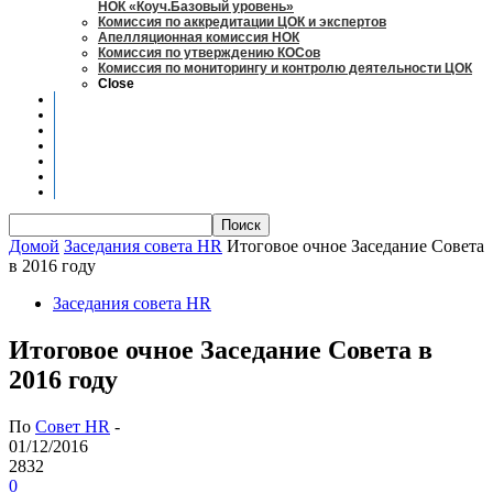
НОК «Коуч.Базовый уровень»
Комиссия по аккредитации ЦОК и экспертов
Апелляционная комиссия НОК
Комиссия по утверждению КОСов
Комиссия по мониторингу и контролю деятельности ЦОК
Close
Новости
Оценка квалификаций
Учебно-методический центр
Профессионально-общественная аккредитация
Мониторинг рынка труда
Контакты
Центры оценки квалификации
Домой
Заседания совета HR
Итоговое очное Заседание Совета
в 2016 году
Заседания совета HR
Итоговое очное Заседание Совета в
2016 году
По
Совет HR
-
01/12/2016
2832
0