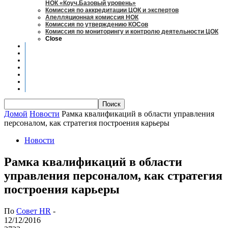
НОК «Коуч.Базовый уровень»
Комиссия по аккредитации ЦОК и экспертов
Апелляционная комиссия НОК
Комиссия по утверждению КОСов
Комиссия по мониторингу и контролю деятельности ЦОК
Close
Новости
Оценка квалификаций
Учебно-методический центр
Профессионально-общественная аккредитация
Мониторинг рынка труда
Контакты
Центры оценки квалификации
Домой
Новости
Рамка квалификаций в области управления
персоналом, как стратегия построения карьеры
Новости
Рамка квалификаций в области
управления персоналом, как стратегия
построения карьеры
По
Совет HR
-
12/12/2016