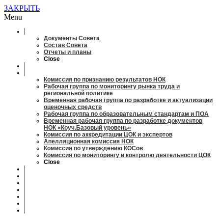
ЗАКРЫТЬ
Menu
О совете
Документы Совета
Состав Совета
Отчеты и планы
Close
Заседания
Рабочие органы
Комиссия по признанию результатов НОК
Рабочая группа по мониторингу рынка труда и
региональной политике
Временная рабочая группа по разработке и актуализации
оценочных средств
Рабочая группа по образовательным стандартам и ПОА
Временная рабочая группа по разработке документов
НОК «Коуч.Базовый уровень»
Комиссия по аккредитации ЦОК и экспертов
Апелляционная комиссия НОК
Комиссия по утверждению КОСов
Комиссия по мониторингу и контролю деятельности ЦОК
Close
Новости
Оценка квалификаций
Учебно-методический центр
Профессионально-общественная аккредитация
Мониторинг рынка труда
Контакты
Центры оценки квалификации