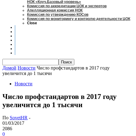
НОК «Коуч.Базовый уровень»
Комиссия по аккредитации ЦОК и экспертов
Апелляционная комиссия НОК
Комиссия по утверждению КОСов
Комиссия по мониторингу и контролю деятельности ЦОК
Close
Новости
Оценка квалификаций
Учебно-методический центр
Профессионально-общественная аккредитация
Мониторинг рынка труда
Контакты
Центры оценки квалификации
Домой
Новости
Число профстандартов в 2017 году
увеличится до 1 тысячи
Новости
Число профстандартов в 2017 году
увеличится до 1 тысячи
По
SovetHR
-
01/03/2017
2086
0