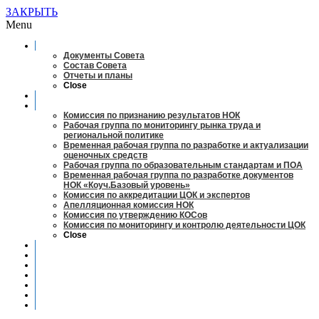
ЗАКРЫТЬ
Menu
О совете
Документы Совета
Состав Совета
Отчеты и планы
Close
Заседания
Рабочие органы
Комиссия по признанию результатов НОК
Рабочая группа по мониторингу рынка труда и
региональной политике
Временная рабочая группа по разработке и актуализации
оценочных средств
Рабочая группа по образовательным стандартам и ПОА
Временная рабочая группа по разработке документов
НОК «Коуч.Базовый уровень»
Комиссия по аккредитации ЦОК и экспертов
Апелляционная комиссия НОК
Комиссия по утверждению КОСов
Комиссия по мониторингу и контролю деятельности ЦОК
Close
Новости
Оценка квалификаций
Учебно-методический центр
Профессионально-общественная аккредитация
Мониторинг рынка труда
Контакты
Центры оценки квалификации