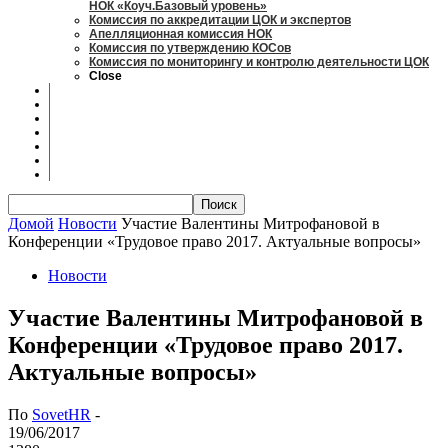
НОК «Коуч.Базовый уровень»
Комиссия по аккредитации ЦОК и экспертов
Апелляционная комиссия НОК
Комиссия по утверждению КОСов
Комиссия по мониторингу и контролю деятельности ЦОК
Close
Новости
Оценка квалификаций
Учебно-методический центр
Профессионально-общественная аккредитация
Мониторинг рынка труда
Контакты
Центры оценки квалификации
Домой
Новости
Участие Валентины Митрофановой в
Конференции «Трудовое право 2017. Актуальные вопросы»
Новости
Участие Валентины Митрофановой в
Конференции «Трудовое право 2017.
Актуальные вопросы»
По
SovetHR
-
19/06/2017