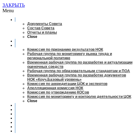
ЗАКРЫТЬ
Menu
О совете
Документы Совета
Состав Совета
Отчеты и планы
Close
Заседания
Рабочие органы
Комиссия по признанию результатов НОК
Рабочая группа по мониторингу рынка труда и
региональной политике
Временная рабочая группа по разработке и актуализации
оценочных средств
Рабочая группа по образовательным стандартам и ПОА
Временная рабочая группа по разработке документов
НОК «Коуч.Базовый уровень»
Комиссия по аккредитации ЦОК и экспертов
Апелляционная комиссия НОК
Комиссия по утверждению КОСов
Комиссия по мониторингу и контролю деятельности ЦОК
Close
Новости
Оценка квалификаций
Учебно-методический центр
Профессионально-общественная аккредитация
Мониторинг рынка труда
Контакты
Центры оценки квалификации