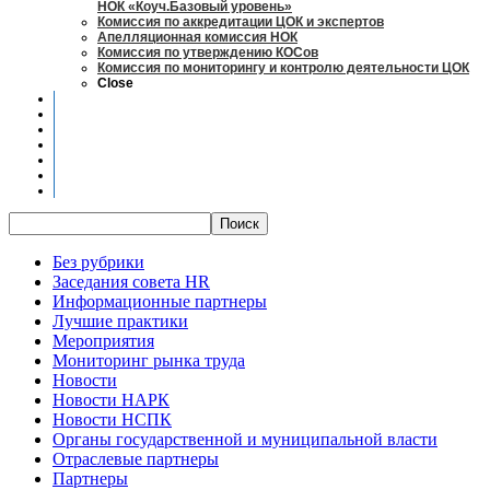
НОК «Коуч.Базовый уровень»
Комиссия по аккредитации ЦОК и экспертов
Апелляционная комиссия НОК
Комиссия по утверждению КОСов
Комиссия по мониторингу и контролю деятельности ЦОК
Close
Новости
Оценка квалификаций
Учебно-методический центр
Профессионально-общественная аккредитация
Мониторинг рынка труда
Контакты
Центры оценки квалификации
Без рубрики
Заседания совета HR
Информационные партнеры
Лучшие практики
Мероприятия
Мониторинг рынка труда
Новости
Новости НАРК
Новости НСПК
Органы государственной и муниципальной власти
Отраслевые партнеры
Партнеры