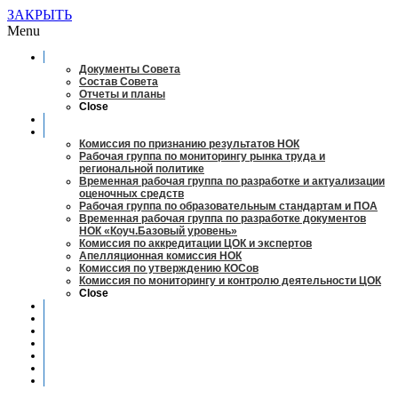
ЗАКРЫТЬ
Menu
О совете
Документы Совета
Состав Совета
Отчеты и планы
Close
Заседания
Рабочие органы
Комиссия по признанию результатов НОК
Рабочая группа по мониторингу рынка труда и
региональной политике
Временная рабочая группа по разработке и актуализации
оценочных средств
Рабочая группа по образовательным стандартам и ПОА
Временная рабочая группа по разработке документов
НОК «Коуч.Базовый уровень»
Комиссия по аккредитации ЦОК и экспертов
Апелляционная комиссия НОК
Комиссия по утверждению КОСов
Комиссия по мониторингу и контролю деятельности ЦОК
Close
Новости
Оценка квалификаций
Учебно-методический центр
Профессионально-общественная аккредитация
Мониторинг рынка труда
Контакты
Центры оценки квалификации