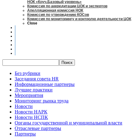
НОК «Коуч.Базовый уровень»
Комиссия по аккредитации ЦОК и экспертов
Апелляционная комиссия НОК
Комиссия по утверждению КОСов
Комиссия по мониторингу и контролю деятельности ЦОК
Close
Новости
Оценка квалификаций
Учебно-методический центр
Профессионально-общественная аккредитация
Мониторинг рынка труда
Контакты
Центры оценки квалификации
Без рубрики
Заседания совета HR
Информационные партнеры
Лучшие практики
Мероприятия
Мониторинг рынка труда
Новости
Новости НАРК
Новости НСПК
Органы государственной и муниципальной власти
Отраслевые партнеры
Партнеры