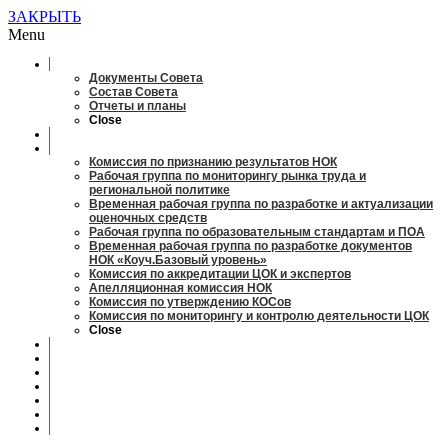
ЗАКРЫТЬ
Menu
О совете
Документы Совета
Состав Совета
Отчеты и планы
Close
Заседания
Рабочие органы
Комиссия по признанию результатов НОК
Рабочая группа по мониторингу рынка труда и
региональной политике
Временная рабочая группа по разработке и актуализации
оценочных средств
Рабочая группа по образовательным стандартам и ПОА
Временная рабочая группа по разработке документов
НОК «Коуч.Базовый уровень»
Комиссия по аккредитации ЦОК и экспертов
Апелляционная комиссия НОК
Комиссия по утверждению КОСов
Комиссия по мониторингу и контролю деятельности ЦОК
Close
Новости
Оценка квалификаций
Учебно-методический центр
Профессионально-общественная аккредитация
Мониторинг рынка труда
Контакты
Центры оценки квалификации