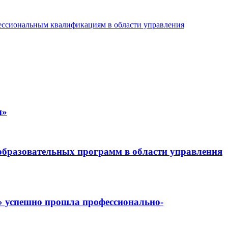
фессиональным квалификациям в области управления
ы»
бразовательных программ в области управления
» успешно прошла профессионально-