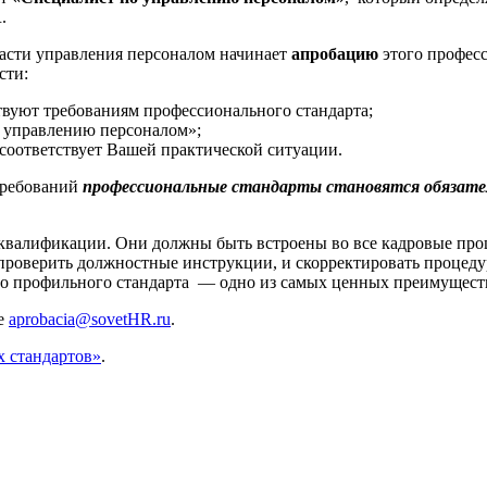
.
асти управления персоналом начинает
апробацию
этого професс
сти:
твуют требованиям профессионального стандарта;
о управлению персоналом»;
 соответствует Вашей практической ситуации.
 требований
профессиональные стандарты становятся обязат
й квалификации. Они должны быть встроены во все кадровые пр
проверить должностные инструкции, и скорректировать процедуру
о профильного стандарта — одно из самых ценных преимуществ
те
aprobacia@sovetHR.ru
.
 стандартов»
.