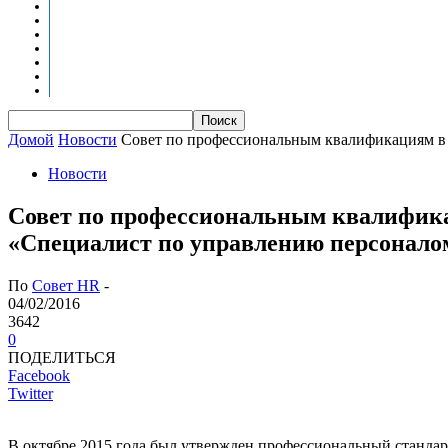
Новости
Оценка квалификаций
Учебно-методический центр
Профессионально-общественная аккредитация
Мониторинг рынка труда
Контакты
Центры оценки квалификации
Домой
Новости
Совет по профессиональным квалификациям в 
Новости
Совет по профессиональным квалифика
«Специалист по управлению персонало
По
Совет HR
-
04/02/2016
3642
0
ПОДЕЛИТЬСЯ
Facebook
Twitter
В октябре 2015 года был утвержден профессиональный станда