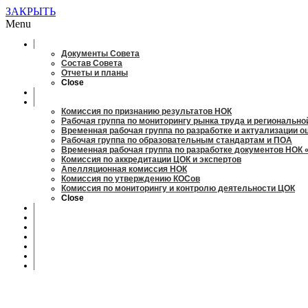
ЗАКРЫТЬ
Menu
О совете
Документы Совета
Состав Совета
Отчеты и планы
Close
Заседания
Рабочие органы
Комиссия по признанию результатов НОК
Рабочая группа по мониторингу рынка труда и регионально
Временная рабочая группа по разработке и актуализации 
Рабочая группа по образовательным стандартам и ПОА
Временная рабочая группа по разработке документов НОК 
Комиссия по аккредитации ЦОК и экспертов
Апелляционная комиссия НОК
Комиссия по утверждению КОСов
Комиссия по мониторингу и контролю деятельности ЦОК
Close
Новости
Оценка квалификаций
Учебно-методический центр
Профессионально-общественная аккредитация
Мониторинг рынка труда
Контакты
Центры оценки квалификации