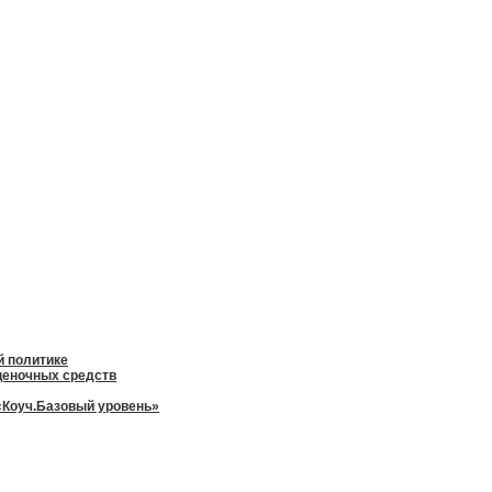
й политике
оценочных средств
«Коуч.Базовый уровень»