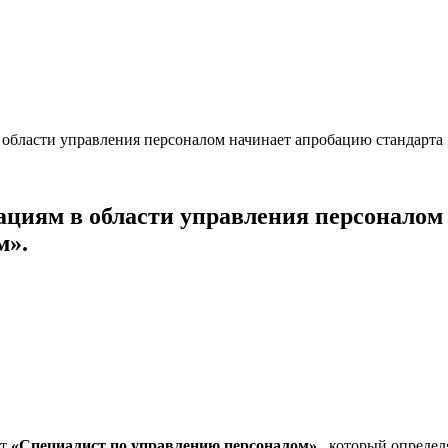
области управления персоналом начинает апробацию стандарта 
циям в области управления персоналом
м».
рт
«Специалист по управлению персоналом»
, который определ