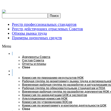
Реестр профессиональных стандартов
Реестр действующих отраслевых Советов
Обзоры рынка труда
Примеры оценочных средств
Menu
О совете
Документы Совета
Состав Совета
Отчеты и планы
Close
Заседания
Рабочие органы
Комиссия по признанию результатов НОК
Рабочая группа по мониторингу рынка труда и регионально
Временная рабочая группа по разработке и актуализации 
Рабочая группа по образовательным стандартам и ПОА
Временная рабочая группа по разработке документов НОК 
Комиссия по аккредитации ЦОК и экспертов
Апелляционная комиссия НОК
Комиссия по утверждению КОСов
Комиссия по мониторингу и контролю деятельности ЦОК
Close