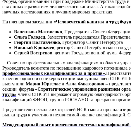
Форум, организованный при поддержке Министерства труда и 
связанных с развитием человеческого капитала. А также соде
научных исследованиях и лучших мировых практиках.
На пленарном заседании
«Человеческий капитал и труд буду
Валентина Матвиенко
, Председатель Совета Федераци
Ольга Голодец,
Заместитель председателя Правительств
Георгий Полтавченко,
Губернатор Санкт-Петербурга
Николай Кропачев
, ректор Санкт-Петербургского госуд
Сергей Вострецов
, депутат Государственной думы Феде
Совет по профессиональным квалификациям в области управ
Руководитель комитета по повышению кадрового потенциала э
профессиональных квалификаций: за и против»
.
Представит
качестве одного из спикеров секции выступила член СПК УП
выступили
Мария Юргелас
и
Алла Факторович
– представи
секции форума
«Стратегическое управление развитием орг
труда»
.
Члены СПК УП выражают огромную благодарность орг
квалификаций ФИОП, группа РОСНАНО за прекрасно организо
Представители нескольких отраслей НСК смогли проанализиро
рынка труда к участию в независимой оценке квалификаций. 
Международный опыт применения системы квалификаций в