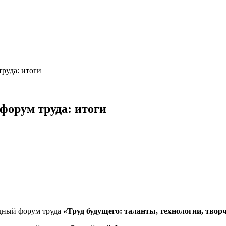
руда: итоги
орум труда: итоги
дный форум труда
«Труд будущего: таланты, технологии, твор