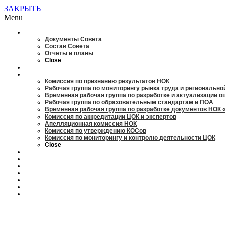
ЗАКРЫТЬ
Menu
О совете
Документы Совета
Состав Совета
Отчеты и планы
Close
Заседания
Рабочие органы
Комиссия по признанию результатов НОК
Рабочая группа по мониторингу рынка труда и регионально
Временная рабочая группа по разработке и актуализации 
Рабочая группа по образовательным стандартам и ПОА
Временная рабочая группа по разработке документов НОК 
Комиссия по аккредитации ЦОК и экспертов
Апелляционная комиссия НОК
Комиссия по утверждению КОСов
Комиссия по мониторингу и контролю деятельности ЦОК
Close
Новости
Оценка квалификаций
Учебно-методический центр
Профессионально-общественная аккредитация
Мониторинг рынка труда
Контакты
Центры оценки квалификации