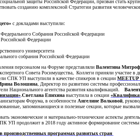
социальной защиты Российской Федерации, призван стать крупн
йствовать созданию комплексной Стратегии развития человеческ
щего»
с докладами выступили:
и Федерального Собрания Российской Федерации
а Российской Федерации
арственного университета
рального собрания Российской Федерации
ления персоналом на Форуме представляли
Валентина Митроф
кспертного Совета Росимущества, Коллеги приняли участие в 
ели СПК УП выступили в качестве спикеров в секции
MEETUP «
Ирина Волошина
, Директор по развитию системы профессион
тели Национального агентства развития квалификаций.
Валенти
анизации»
.
Светлана Епихина
выступила в секции
«Квалификац
анизаторам Форума, в особенности
Ангелине Волковой
, руков
ванные, запоминающиеся и полезные секции, которые вызвали
вать экономические и материально-технические аспекты деятел
СПК УП продолжит в 2018 году активное формирование системы
 производственных программах развитых стран