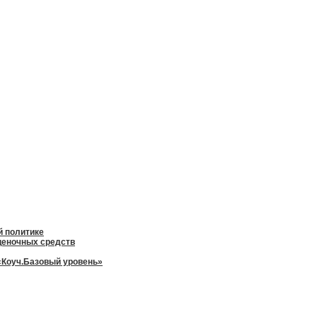
й политике
оценочных средств
«Коуч.Базовый уровень»