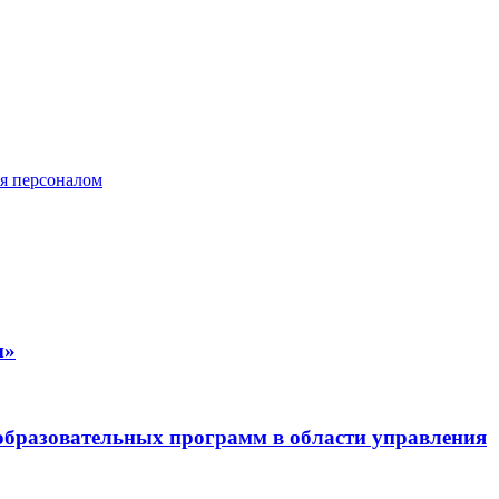
ия персоналом
ы»
бразовательных программ в области управления