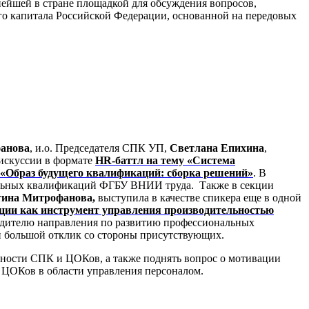
ейшей в стране площадкой для обсуждения вопросов,
ого капитала Российской Федерации, основанной на передовых
анова
, и.о. Председателя СПК УП,
Светлана Епихина
,
дискуссии в формате
HR-баттл на тему «Система
Образ будущего квалификаций: сборка решений»
. В
альных квалификаций ФГБУ ВНИИ труда. Также в секции
на Митрофанова,
выступила в качестве спикера еще в одной
ии как инструмент управления производительностью
одителю направления по развитию профессиональных
 большой отклик со стороны присутствующих.
ьности СПК и ЦОКов, а также поднять вопрос о мотивации
 ЦОКов в области управления персоналом.