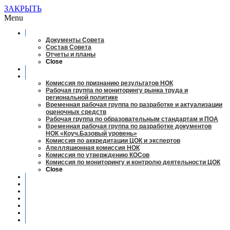
ЗАКРЫТЬ
Menu
О совете
Документы Совета
Состав Совета
Отчеты и планы
Close
Заседания
Рабочие органы
Комиссия по признанию результатов НОК
Рабочая группа по мониторингу рынка труда и
региональной политике
Временная рабочая группа по разработке и актуализации
оценочных средств
Рабочая группа по образовательным стандартам и ПОА
Временная рабочая группа по разработке документов
НОК «Коуч.Базовый уровень»
Комиссия по аккредитации ЦОК и экспертов
Апелляционная комиссия НОК
Комиссия по утверждению КОСов
Комиссия по мониторингу и контролю деятельности ЦОК
Close
Новости
Оценка квалификаций
Учебно-методический центр
Профессионально-общественная аккредитация
Мониторинг рынка труда
Контакты
Центры оценки квалификации