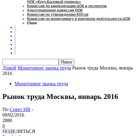
НОК «Коуч.Базовый уровень»
Комиссия по аккредитации ЦОК и экспертов
Апелляционная комиссия НОК
Комиссия по утверждению КОСов
Комиссия по мониторингу и контролю деятельности ЦОК
Close
Новости
Оценка квалификаций
Учебно-методический центр
Профессионально-общественная аккредитация
Мониторинг рынка труда
Контакты
Центры оценки квалификации
Домой
Мониторинг рынка труда
Рынок труда Москвы, январь
2016
Мониторинг рынка труда
Рынок труда Москвы, январь 2016
По
Совет HR
-
09/02/2016
2880
0
ПОДЕЛИТЬСЯ