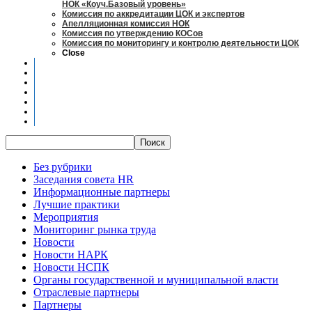
НОК «Коуч.Базовый уровень»
Комиссия по аккредитации ЦОК и экспертов
Апелляционная комиссия НОК
Комиссия по утверждению КОСов
Комиссия по мониторингу и контролю деятельности ЦОК
Close
Новости
Оценка квалификаций
Учебно-методический центр
Профессионально-общественная аккредитация
Мониторинг рынка труда
Контакты
Центры оценки квалификации
Без рубрики
Заседания совета HR
Информационные партнеры
Лучшие практики
Мероприятия
Мониторинг рынка труда
Новости
Новости НАРК
Новости НСПК
Органы государственной и муниципальной власти
Отраслевые партнеры
Партнеры