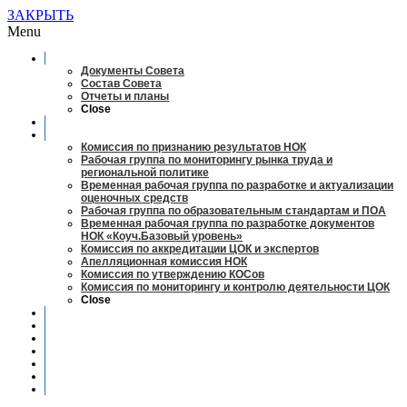
ЗАКРЫТЬ
Menu
О совете
Документы Совета
Состав Совета
Отчеты и планы
Close
Заседания
Рабочие органы
Комиссия по признанию результатов НОК
Рабочая группа по мониторингу рынка труда и
региональной политике
Временная рабочая группа по разработке и актуализации
оценочных средств
Рабочая группа по образовательным стандартам и ПОА
Временная рабочая группа по разработке документов
НОК «Коуч.Базовый уровень»
Комиссия по аккредитации ЦОК и экспертов
Апелляционная комиссия НОК
Комиссия по утверждению КОСов
Комиссия по мониторингу и контролю деятельности ЦОК
Close
Новости
Оценка квалификаций
Учебно-методический центр
Профессионально-общественная аккредитация
Мониторинг рынка труда
Контакты
Центры оценки квалификации